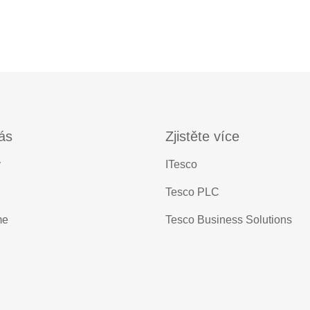
ás
Zjistěte více
y
ITesco
Tesco PLC
me
Tesco Business Solutions