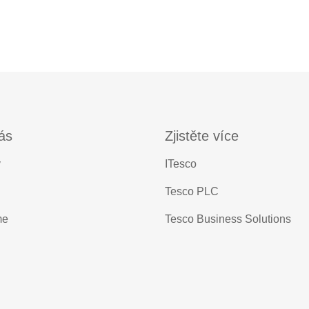
ás
Zjistěte více
y
ITesco
Tesco PLC
me
Tesco Business Solutions